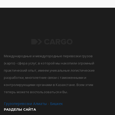
Международные и междугородные перевозки грузов
(карго) - сфера услуг, в которой мы накопили огромный
практический опыт, имеем уникальные логистические
разработки, многолетние связи с таможенными и
контролирующими органами в Казахстане. Всем этим
теперь можете воспользоваться и Вы.
Грузоперевозки Алматы - Бишкек
РАЗДЕЛЫ САЙТА