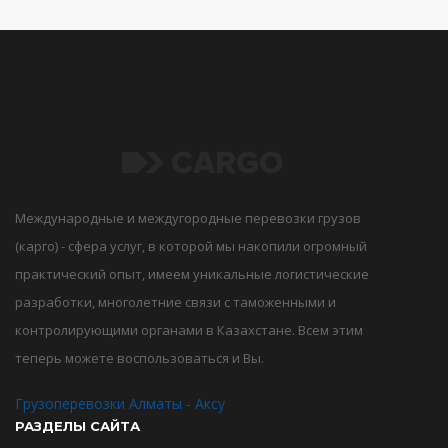
Международные и междугородные перевозки грузов
(карго) - сфера услуг, в которой мы накопили огромный
практический опыт, имеем уникальные логистические
разработки, многолетние связи с таможенными и
контролирующими органами в Казахстане. Всем этим
теперь можете воспользоваться и Вы.
Грузоперевозки Алматы - Аксу
РАЗДЕЛЫ САЙТА