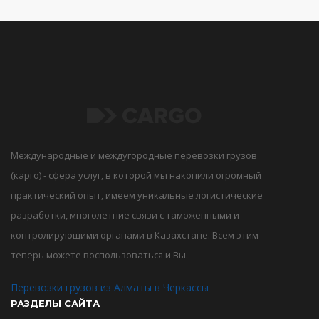
Международные и междугородные перевозки грузов
(карго) - сфера услуг, в которой мы накопили огромный
практический опыт, имеем уникальные логистические
разработки, многолетние связи с таможенными и
контролирующими органами в Казахстане. Всем этим
теперь можете воспользоваться и Вы.
Перевозки грузов из Алматы в Черкассы
РАЗДЕЛЫ САЙТА