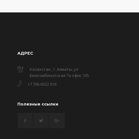
АДРЕС
Казахстан , г. Алматы, ул.
Биокомбинатская 7а офис 105
+7 706 6322 916
Полезные ссылки