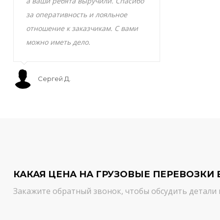
а ваши ребята выручили. Спасибо
транспортно
за оперативность и лояльное
Скоропортящ
отношение к заказчикам. С вами
смело доверя
можно иметь дело.
сервис на вы
Сергей Д.
Мурат С.
КАКАЯ ЦЕНА НА ГРУЗОВЫЕ ПЕРЕВОЗКИ 
Закажите обратный звонок, чтобы обсудить детали 