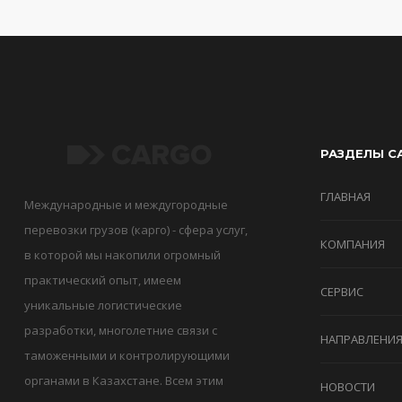
РАЗДЕЛЫ С
ГЛАВНАЯ
Международные и междугородные
перевозки грузов (карго) - сфера услуг,
КОМПАНИЯ
в которой мы накопили огромный
практический опыт, имеем
СЕРВИС
уникальные логистические
разработки, многолетние связи с
НАПРАВЛЕНИ
таможенными и контролирующими
органами в Казахстане. Всем этим
НОВОСТИ