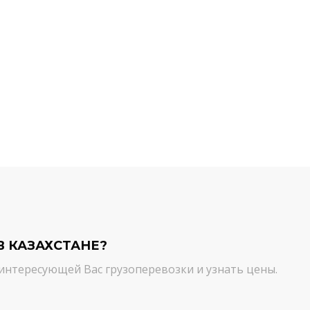
й компании.
команда молодцы! Благодарим вас
ийся товар можно
от лица нашей компании за
ть им. И сроки, и
качественный сервис. Цена и
сшем уровне!
качество - супер!
Кирилл Н.
В КАЗАХСТАНЕ?
интересующей Вас грузоперевозки и узнать цены.