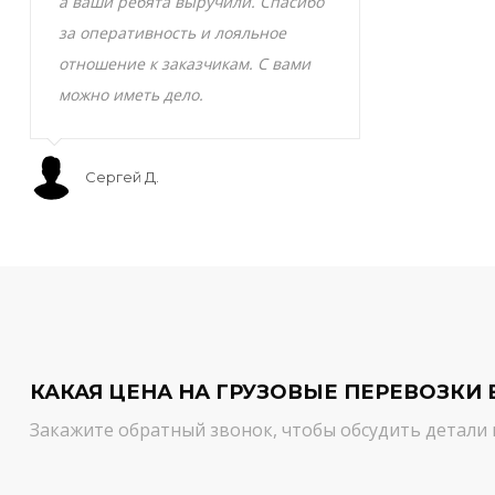
а ваши ребята выручили. Спасибо
транспортно
за оперативность и лояльное
Скоропортящ
отношение к заказчикам. С вами
смело доверя
можно иметь дело.
сервис на вы
Сергей Д.
Мурат С.
КАКАЯ ЦЕНА НА ГРУЗОВЫЕ ПЕРЕВОЗКИ 
Закажите обратный звонок, чтобы обсудить детали 