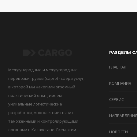
РАЗДЕЛЫ С
ГЛАВНАЯ
Международные и междугородные
перевозки грузов (карго) - сфера услуг,
КОМПАНИЯ
в которой мы накопили огромный
практический опыт, имеем
СЕРВИС
уникальные логистические
разработки, многолетние связи с
НАПРАВЛЕНИ
таможенными и контролирующими
органами в Казахстане. Всем этим
НОВОСТИ