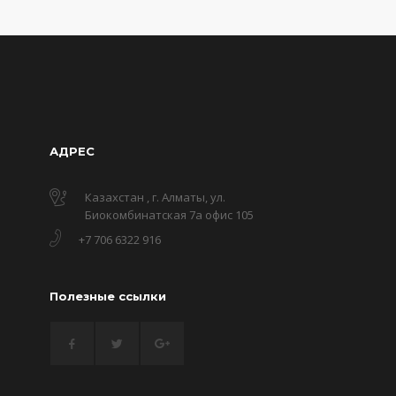
АДРЕС
Казахстан , г. Алматы, ул.
Биокомбинатская 7а офис 105
+7 706 6322 916
Полезные ссылки