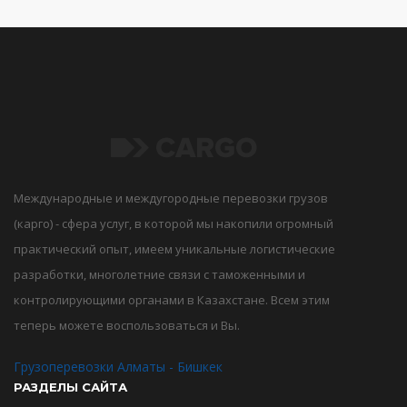
Международные и междугородные перевозки грузов
(карго) - сфера услуг, в которой мы накопили огромный
практический опыт, имеем уникальные логистические
разработки, многолетние связи с таможенными и
контролирующими органами в Казахстане. Всем этим
теперь можете воспользоваться и Вы.
Грузоперевозки Алматы - Бишкек
РАЗДЕЛЫ САЙТА