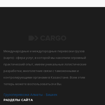
Международные и междугородные перевозки грузов
(карго) - сфера услуг, в которой мы накопили огромный
практический опыт, имеем уникальные логистические
разработки, многолетние связи с таможенными и
контролирующими органами в Казахстане. Всем этим
теперь можете воспользоваться и Вы.
Грузоперевозки Алматы - Бишкек
РАЗДЕЛЫ САЙТА