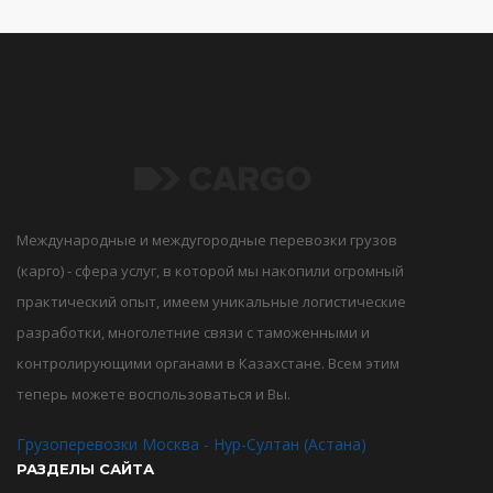
Международные и междугородные перевозки грузов
(карго) - сфера услуг, в которой мы накопили огромный
практический опыт, имеем уникальные логистические
разработки, многолетние связи с таможенными и
контролирующими органами в Казахстане. Всем этим
теперь можете воспользоваться и Вы.
Грузоперевозки Москва - Нур-Султан (Астана)
РАЗДЕЛЫ САЙТА