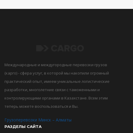
Международные и междугородные перевозки грузов
(карго) - сфера услуг, в которой мы накопили огромный
практический опыт, имеем уникальные логистические
разработки, многолетние связи с таможенными и
контролирующими органами в Казахстане. Всем этим
теперь можете воспользоваться и Вы.
Грузоперевозки Минск – Алматы
РАЗДЕЛЫ САЙТА