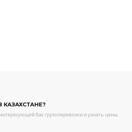
й компании.
команда молодцы! Благодарим вас
ийся товар можно
от лица нашей компании за
ть им. И сроки, и
качественный сервис. Цена и
сшем уровне!
качество - супер!
Кирилл Н.
В КАЗАХСТАНЕ?
интересующей Вас грузоперевозки и узнать цены.