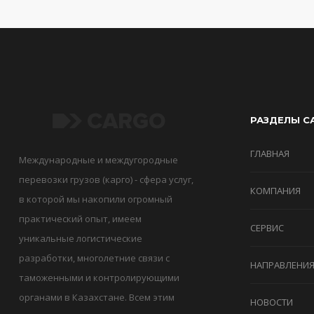
РАЗДЕЛЫ С
ГЛАВНАЯ
Международные и междугородные
перевозки грузов (карго) - сфера услуг,
КОМПАНИЯ
в которой мы накопили огромный
практический опыт, имеем
СЕРВИС
уникальные логистические
разработки, многолетние связи с
НАПРАВЛЕНИ
таможенными и контролирующими
органами в Казахстане. Всем этим
НОВОСТИ