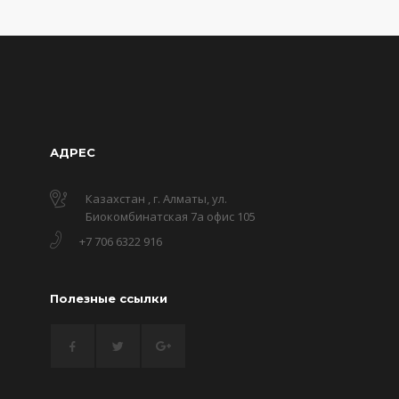
АДРЕС
Казахстан , г. Алматы, ул.
Биокомбинатская 7а офис 105
+7 706 6322 916
Полезные ссылки