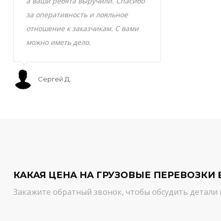
а ваши ребята выручили. Спасибо
транспортно
за оперативность и лояльное
Скоропортящ
отношение к заказчикам. С вами
смело доверя
можно иметь дело.
сервис на вы
Сергей Д.
Мурат С.
КАКАЯ ЦЕНА НА ГРУЗОВЫЕ ПЕРЕВОЗКИ 
Закажите обратный звонок, чтобы обсудить детали 