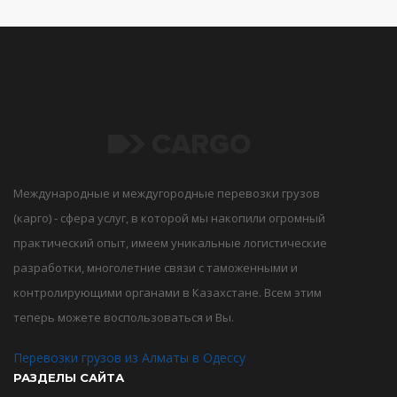
Международные и междугородные перевозки грузов
(карго) - сфера услуг, в которой мы накопили огромный
практический опыт, имеем уникальные логистические
разработки, многолетние связи с таможенными и
контролирующими органами в Казахстане. Всем этим
теперь можете воспользоваться и Вы.
Перевозки грузов из Алматы в Одессу
РАЗДЕЛЫ САЙТА