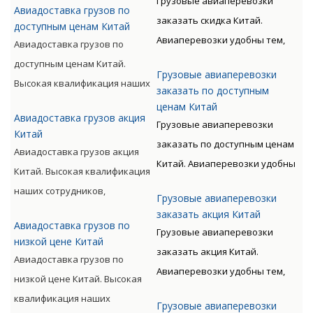
Грузовые авиаперевозки
Авиадоставка грузов по
излишних остановок. Цену
подготовку, позволяет
заказать скидка Китай.
доступным ценам Китай
такого вида перевозки
мастерски обслуживать
Авиаперевозки удобны тем,
Авиадоставка грузов по
дороже, чем доставка морем
перевозки всех видов,
что позволяют экономить
доступным ценам Китай.
либо машиной. Но стоимость
включая опасные категории
Грузовые авиаперевозки
время клиента. Грузы
Высокая квалификация наших
окупается преимуществами
заказать по доступным
грузов.
доставляются быстро, без
сотрудников, прошедших
ценам Китай
авиаперевозок.
Авиадоставка грузов акция
излишних остановок. Цену
специальную подготовку,
Грузовые авиаперевозки
Китай
такого вида перевозки
позволяет мастерски
заказать по доступным ценам
Авиадоставка грузов акция
дороже, чем доставка морем
обслуживать перевозки всех
Китай. Авиаперевозки удобны
Китай. Высокая квалификация
либо машиной. Но стоимость
видов, включая опасные
тем, что позволяют экономить
наших сотрудников,
окупается преимуществами
Грузовые авиаперевозки
категории грузов.
время клиента. Грузы
прошедших специальную
заказать акция Китай
авиаперевозок.
доставляются быстро, без
Авиадоставка грузов по
подготовку, позволяет
Грузовые авиаперевозки
низкой цене Китай
излишних остановок. Цену
мастерски обслуживать
заказать акция Китай.
Авиадоставка грузов по
такого вида перевозки
перевозки всех видов,
Авиаперевозки удобны тем,
низкой цене Китай. Высокая
дороже, чем доставка морем
включая опасные категории
что позволяют экономить
квалификация наших
либо машиной. Но стоимость
Грузовые авиаперевозки
грузов.
время клиента. Грузы