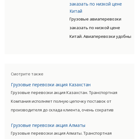
сотрудников, прошедших
окупается преимуществами
заказать по низкой цене
доставляются быстро, без
специальную подготовку,
Китай
авиаперевозок.
излишних остановок. Цену
Грузовые авиаперевозки
позволяет мастерски
такого вида перевозки
заказать по низкой цене
обслуживать перевозки всех
дороже, чем доставка морем
Китай. Авиаперевозки удобны
видов, включая опасные
либо машиной. Но стоимость
тем, что позволяют экономить
категории грузов.
окупается преимуществами
время клиента. Грузы
авиаперевозок.
доставляются быстро, без
излишних остановок. Цену
Смотрите также
такого вида перевозки
Грузовые перевозки акция Казахстан
дороже, чем доставка морем
Грузовые перевозки акция Казахстан. Транспортная
либо машиной. Но стоимость
Компания исполняет полную цепочку поставок от
окупается преимуществами
производителя до склада клиента, очень сократив
авиаперевозок.
посредническую цепь. Прямые поставки позволяют
Грузовые перевозки акция Алматы
уменьшить транспортные затраты, существенно снизив
Грузовые перевозки акция Алматы. Транспортная
уровень итоговой цены товара.