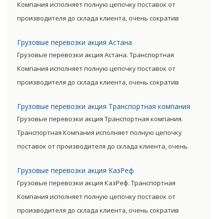
Компания исполняет полную цепочку поставок от
производителя до склада клиента, очень сократив
посредническую цепь. Прямые поставки позволяют
Грузовые перевозки акция Астана
уменьшить транспортные затраты, существенно снизив
Грузовые перевозки акция Астана. Транспортная
уровень итоговой цены товара.
Компания исполняет полную цепочку поставок от
производителя до склада клиента, очень сократив
посредническую цепь. Прямые поставки позволяют
Грузовые перевозки акция Транспортная компания
уменьшить транспортные затраты, существенно снизив
Грузовые перевозки акция Транспортная компания.
уровень итоговой цены товара.
Транспортная Компания исполняет полную цепочку
поставок от производителя до склада клиента, очень
сократив посредническую цепь. Прямые поставки
Грузовые перевозки акция КазРеф
позволяют уменьшить транспортные затраты,
Грузовые перевозки акция КазРеф. Транспортная
существенно снизив уровень итоговой цены товара.
Компания исполняет полную цепочку поставок от
производителя до склада клиента, очень сократив