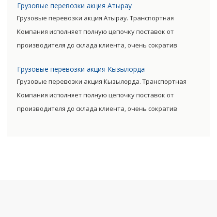
Грузовые перевозки акция Атырау
уменьшить транспортные затраты, существенно снизив
Грузовые перевозки акция Атырау. Транспортная
уровень итоговой цены товара.
Компания исполняет полную цепочку поставок от
производителя до склада клиента, очень сократив
посредническую цепь. Прямые поставки позволяют
Грузовые перевозки акция Кызылорда
уменьшить транспортные затраты, существенно снизив
Грузовые перевозки акция Кызылорда. Транспортная
уровень итоговой цены товара.
Компания исполняет полную цепочку поставок от
производителя до склада клиента, очень сократив
посредническую цепь. Прямые поставки позволяют
уменьшить транспортные затраты, существенно снизив
уровень итоговой цены товара.