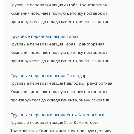
Грузовые перевозки акция Актобе. Транспортная
уровень итоговой цены товара.
Компания исполняет полную цепочку поставок от
производителя до склада клиента, очень сократив
посредническую цепь. Прямые поставки позволяют
Грузовые перевозки акция Тараз
уменьшить транспортные затраты, существенно снизив
Грузовые перевозки акция Тараз. Транспортная
уровень итоговой цены товара.
Компания исполняет полную цепочку поставок от
производителя до склада клиента, очень сократив
посредническую цепь. Прямые поставки позволяют
Грузовые перевозки акция Павлодар
уменьшить транспортные затраты, существенно снизив
Грузовые перевозки акция Павлодар. Транспортная
уровень итоговой цены товара.
Компания исполняет полную цепочку поставок от
производителя до склада клиента, очень сократив
посредническую цепь. Прямые поставки позволяют
Грузовые перевозки акция Усть-Каменогорск
уменьшить транспортные затраты, существенно снизив
Грузовые перевозки акция Усть-Каменогорск.
уровень итоговой цены товара.
Транспортная Компания исполняет полную цепочку