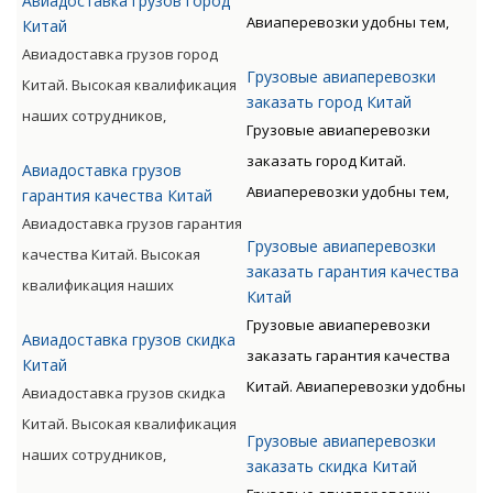
Авиадоставка грузов город
такого вида перевозки
позволяет мастерски
Авиаперевозки удобны тем,
Китай
дороже, чем доставка морем
обслуживать перевозки всех
что позволяют экономить
Авиадоставка грузов город
либо машиной. Но стоимость
видов, включая опасные
Грузовые авиаперевозки
время клиента. Грузы
Китай. Высокая квалификация
окупается преимуществами
категории грузов.
заказать город Китай
доставляются быстро, без
наших сотрудников,
авиаперевозок.
Грузовые авиаперевозки
излишних остановок. Цену
прошедших специальную
заказать город Китай.
Авиадоставка грузов
такого вида перевозки
подготовку, позволяет
Авиаперевозки удобны тем,
гарантия качества Китай
дороже, чем доставка морем
мастерски обслуживать
что позволяют экономить
Авиадоставка грузов гарантия
либо машиной. Но стоимость
перевозки всех видов,
Грузовые авиаперевозки
время клиента. Грузы
качества Китай. Высокая
окупается преимуществами
включая опасные категории
заказать гарантия качества
доставляются быстро, без
квалификация наших
Китай
авиаперевозок.
грузов.
излишних остановок. Цену
сотрудников, прошедших
Грузовые авиаперевозки
Авиадоставка грузов скидка
такого вида перевозки
специальную подготовку,
заказать гарантия качества
Китай
дороже, чем доставка морем
позволяет мастерски
Китай. Авиаперевозки удобны
Авиадоставка грузов скидка
либо машиной. Но стоимость
обслуживать перевозки всех
тем, что позволяют экономить
Китай. Высокая квалификация
окупается преимуществами
видов, включая опасные
Грузовые авиаперевозки
время клиента. Грузы
наших сотрудников,
заказать скидка Китай
авиаперевозок.
категории грузов.
доставляются быстро, без
прошедших специальную