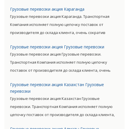
посредническую цепь. Прямые поставки позволяют
Грузовые перевозки акция Караганда
уменьшить транспортные затраты, существенно снизив
Грузовые перевозки акция Караганда. Транспортная
уровень итоговой цены товара.
Компания исполняет полную цепочку поставок от
производителя до склада клиента, очень сократив
посредническую цепь. Прямые поставки позволяют
Грузовые перевозки акция Грузовые перевозки
уменьшить транспортные затраты, существенно снизив
Грузовые перевозки акция Грузовые перевозки.
уровень итоговой цены товара.
Транспортная Компания исполняет полную цепочку
поставок от производителя до склада клиента, очень
сократив посредническую цепь. Прямые поставки
Грузовые перевозки акция Казахстан Грузовые
позволяют уменьшить транспортные затраты,
перевозки
существенно снизив уровень итоговой цены товара.
Грузовые перевозки акция Казахстан Грузовые
перевозки. Транспортная Компания исполняет полную
цепочку поставок от производителя до склада клиента,
очень сократив посредническую цепь. Прямые поставки
Грузовые перевозки акция Алматы Грузовые