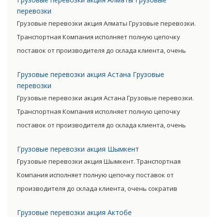
позволяют уменьшить транспортные затраты,
перевозки
существенно снизив уровень итоговой цены товара.
Грузовые перевозки акция Алматы Грузовые перевозки.
Транспортная Компания исполняет полную цепочку
поставок от производителя до склада клиента, очень
сократив посредническую цепь. Прямые поставки
Грузовые перевозки акция Астана Грузовые
позволяют уменьшить транспортные затраты,
перевозки
существенно снизив уровень итоговой цены товара.
Грузовые перевозки акция Астана Грузовые перевозки.
Транспортная Компания исполняет полную цепочку
поставок от производителя до склада клиента, очень
сократив посредническую цепь. Прямые поставки
Грузовые перевозки акция Шымкент
позволяют уменьшить транспортные затраты,
Грузовые перевозки акция Шымкент. Транспортная
существенно снизив уровень итоговой цены товара.
Компания исполняет полную цепочку поставок от
производителя до склада клиента, очень сократив
посредническую цепь. Прямые поставки позволяют
Грузовые перевозки акция Актобе
уменьшить транспортные затраты, существенно снизив