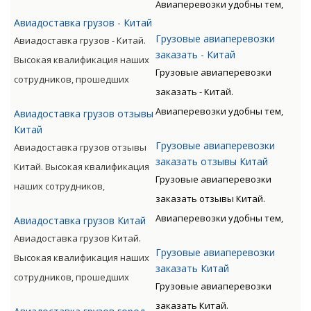
Авиаперевозки удобны тем,
специальную подготовку,
Авиадоставка грузов - Китай
что позволяют экономить
позволяет мастерски
Грузовые авиаперевозки
Авиадоставка грузов - Китай.
время клиента. Грузы
обслуживать перевозки всех
заказать - Китай
Высокая квалификация наших
доставляются быстро, без
видов, включая опасные
Грузовые авиаперевозки
сотрудников, прошедших
излишних остановок. Цену
категории грузов.
заказать - Китай.
специальную подготовку,
такого вида перевозки
Авиаперевозки удобны тем,
Авиадоставка грузов отзывы
позволяет мастерски
дороже, чем доставка морем
Китай
что позволяют экономить
обслуживать перевозки всех
либо машиной. Но стоимость
Грузовые авиаперевозки
Авиадоставка грузов отзывы
время клиента. Грузы
видов, включая опасные
окупается преимуществами
заказать отзывы Китай
Китай. Высокая квалификация
доставляются быстро, без
категории грузов.
авиаперевозок.
Грузовые авиаперевозки
наших сотрудников,
излишних остановок. Цену
заказать отзывы Китай.
прошедших специальную
такого вида перевозки
Авиаперевозки удобны тем,
Авиадоставка грузов Китай
подготовку, позволяет
дороже, чем доставка морем
что позволяют экономить
Авиадоставка грузов Китай.
мастерски обслуживать
либо машиной. Но стоимость
Грузовые авиаперевозки
время клиента. Грузы
Высокая квалификация наших
перевозки всех видов,
окупается преимуществами
заказать Китай
доставляются быстро, без
сотрудников, прошедших
включая опасные категории
авиаперевозок.
Грузовые авиаперевозки
излишних остановок. Цену
специальную подготовку,
грузов.
заказать Китай.