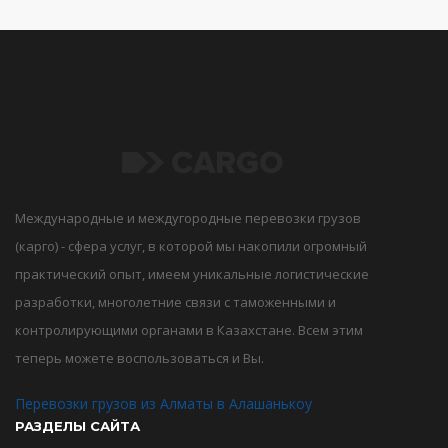
Международные и междугородные перевозки грузов
(карго) - сфера услуг, в которой мы накопили огромный
практический опыт, имеем уникальные логистические
разработки, многолетние связи с таможенными и
контролирующими органами в Казахстане. Всем этим
теперь можете воспользоваться и Вы.
Перевозки грузов из Алматы в Алашанькоу
РАЗДЕЛЫ САЙТА