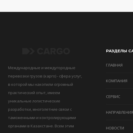
РАЗДЕЛЫ С
ГЛАВНАЯ
Международные и междугородные
перевозки грузов (карго) - сфера услуг,
КОМПАНИЯ
в которой мы накопили огромный
практический опыт, имеем
СЕРВИС
уникальные логистические
разработки, многолетние связи с
НАПРАВЛЕНИ
таможенными и контролирующими
органами в Казахстане. Всем этим
НОВОСТИ