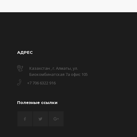
АДРЕС
Казахстан , г. Алматы, ул.
Биокомбинатская 7а офис 105
+7 706 6322 916
Полезные ссылки