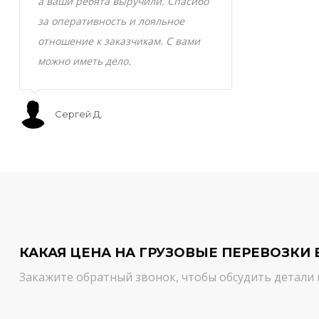
а ваши ребята выручили. Спасибо
транспортно
за оперативность и лояльное
Скоропортящ
отношение к заказчикам. С вами
смело доверя
можно иметь дело.
сервис на вы
Сергей Д.
Мурат С.
КАКАЯ ЦЕНА НА ГРУЗОВЫЕ ПЕРЕВОЗКИ 
Закажите обратный звонок, чтобы обсудить детали 