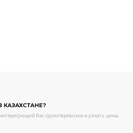
й компании.
команда молодцы! Благодарим вас
ийся товар можно
от лица нашей компании за
ть им. И сроки, и
качественный сервис. Цена и
сшем уровне!
качество - супер!
Кирилл Н.
В КАЗАХСТАНЕ?
интересующей Вас грузоперевозки и узнать цены.