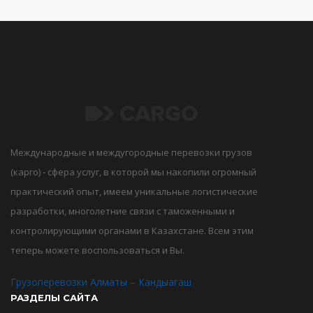
Международные и междугородные перевозки грузов
(карго) - сфера услуг, в которой мы накопили огромный
практический опыт, имеем уникальные логистические
разработки, многолетние связи с таможенными и
контролирующими органами в Казахстане. Всем этим
теперь можете воспользоваться и Вы.
Грузоперевозки Алматы – Кандыагаш
РАЗДЕЛЫ САЙТА