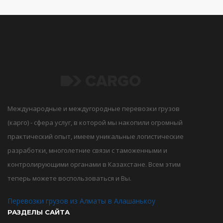
Международные и междугородные перевозки грузов
(карго) - сфера услуг, в которой мы накопили огромный
практический опыт, имеем уникальные логистические
разработки, многолетние связи с таможенными и
контролирующими органами в Казахстане. Всем этим
теперь можете воспользоваться и Вы.
Перевозки грузов из Алматы в Алашанькоу
РАЗДЕЛЫ САЙТА