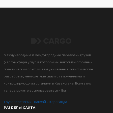
Международные и междугородные перевозки грузов
(карго) - сфера услуг, в которой мы накопили огромный
практический опыт, имеем уникальные логистические
разработки, многолетние связи с таможенными и
контролирующими органами в Казахстане. Всем этим
теперь можете воспользоваться и Вы.
Грузоперевозки Шанхай - Караганда
РАЗДЕЛЫ САЙТА