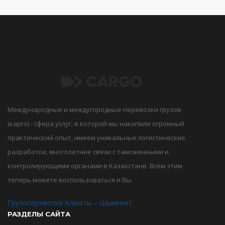
Международные и междугородные перевозки грузов
(карго) - сфера услуг, в которой мы накопили огромный
практический опыт, имеем уникальные логистические
разработки, многолетние связи с таможенными и
контролирующими органами в Казахстане. Всем этим
теперь можете воспользоваться и Вы.
Грузоперевозки Алматы – Шымкент
РАЗДЕЛЫ САЙТА