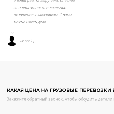
а ваши ребята выручили. Спасибо
транспортно
за оперативность и лояльное
Скоропортящ
отношение к заказчикам. С вами
смело доверя
можно иметь дело.
сервис на вы
Сергей Д.
Мурат С.
КАКАЯ ЦЕНА НА ГРУЗОВЫЕ ПЕРЕВОЗКИ 
Закажите обратный звонок, чтобы обсудить детали 