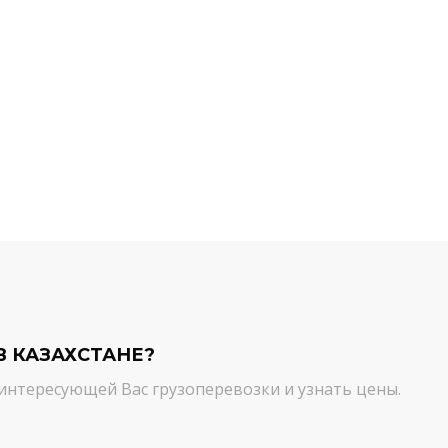
й компании.
команда молодцы! Благодарим вас
ийся товар можно
от лица нашей компании за
ть им. И сроки, и
качественный сервис. Цена и
сшем уровне!
качество - супер!
Кирилл Н.
В КАЗАХСТАНЕ?
интересующей Вас грузоперевозки и узнать цены.