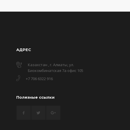
АДРЕС
Казахстан , г. Алматы, ул.
Биокомбинатская 7а офис 105
+7 706 6322 916
Полезные ссылки