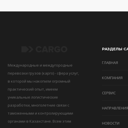
РАЗДЕЛЫ С
ГЛАВНАЯ
Международные и междугородные
перевозки грузов (карго) - сфера услуг,
КОМПАНИЯ
в которой мы накопили огромный
практический опыт, имеем
СЕРВИС
уникальные логистические
разработки, многолетние связи с
НАПРАВЛЕНИ
таможенными и контролирующими
органами в Казахстане. Всем этим
НОВОСТИ