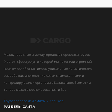
Международные и междугородные перевозки грузов
(карго) - сфера услуг, в которой мы накопили огромный
практический опыт, имеем уникальные логистические
разработки, многолетние связи с таможенными и
контролирующими органами в Казахстане. Всем этим
теперь можете воспользоваться и Вы.
Грузоперевозки Алматы – Харьков
РАЗДЕЛЫ САЙТА