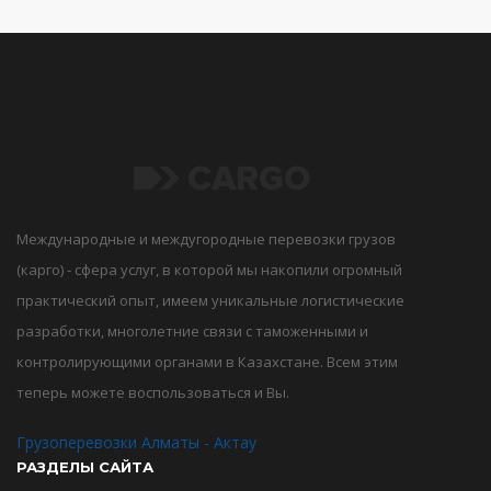
Международные и междугородные перевозки грузов
(карго) - сфера услуг, в которой мы накопили огромный
практический опыт, имеем уникальные логистические
разработки, многолетние связи с таможенными и
контролирующими органами в Казахстане. Всем этим
теперь можете воспользоваться и Вы.
Грузоперевозки Алматы - Актау
РАЗДЕЛЫ САЙТА