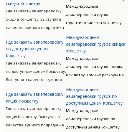
скидка Кокшетау
сэкономить. Даже из-за
Международные
следующим таможенным
Где заказать авиаперевозку
перевозки грузов
авиаперевозки грузов
оформлением предлагает
скидка Кокшетау. Выступая в
крупногабаритного и иных
гарантия качества Кокшетау.
Клиенту оптимизацию
качестве единого подрядчика
типов не нужно
Точные расходы на доставку
денежных и временных
для доставки грузов авиа по
переплачивать!
Международные
груза рассчитает специалист.
расходов.
Где заказать авиаперевозку
всему миру с следующим
авиаперевозки грузов скидка
Доставляя груз, мы постоянно
по доступным ценам
Кокшетау
таможенным оформлением
Кокшетау
помогаем вам сэкономить.
Международные
предлагает Клиенту
Где заказать авиаперевозку
Даже из-за перевозки грузов
авиаперевозки грузов скидка
оптимизацию денежных и
по доступным ценам Кокшетау.
крупногабаритного и иных
Кокшетау. Точные расходы на
временных расходов.
Выступая в качестве единого
типов не нужно
доставку груза рассчитает
подрядчика для доставки
переплачивать!
Международные
специалист. Доставляя груз, мы
Где заказать авиаперевозку
грузов авиа по всему миру с
авиаперевозки грузов по
постоянно помогаем вам
акция Кокшетау
доступным ценам Кокшетау
следующим таможенным
сэкономить. Даже из-за
Где заказать авиаперевозку
Международные
оформлением предлагает
перевозки грузов
акция Кокшетау. Выступая в
авиаперевозки грузов по
Клиенту оптимизацию
крупногабаритного и иных
качестве единого подрядчика
доступным ценам Кокшетау.
денежных и временных