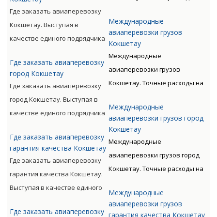
таможенным оформлением
типов не нужно
доставку груза рассчитает
Где заказать авиаперевозку
предлагает Клиенту
переплачивать!
Международные
специалист. Доставляя груз, мы
Кокшетау. Выступая в
оптимизацию денежных и
авиаперевозки грузов
постоянно помогаем вам
качестве единого подрядчика
Кокшетау
временных расходов.
сэкономить. Даже из-за
для доставки грузов авиа по
Международные
Где заказать авиаперевозку
перевозки грузов
всему миру с следующим
авиаперевозки грузов
город Кокшетау
крупногабаритного и иных
таможенным оформлением
Кокшетау. Точные расходы на
Где заказать авиаперевозку
типов не нужно
предлагает Клиенту
доставку груза рассчитает
город Кокшетау. Выступая в
переплачивать!
оптимизацию денежных и
Международные
специалист. Доставляя груз, мы
качестве единого подрядчика
авиаперевозки грузов город
временных расходов.
постоянно помогаем вам
для доставки грузов авиа по
Кокшетау
Где заказать авиаперевозку
сэкономить. Даже из-за
всему миру с следующим
Международные
гарантия качества Кокшетау
перевозки грузов
таможенным оформлением
авиаперевозки грузов город
Где заказать авиаперевозку
крупногабаритного и иных
предлагает Клиенту
Кокшетау. Точные расходы на
гарантия качества Кокшетау.
типов не нужно
оптимизацию денежных и
доставку груза рассчитает
Выступая в качестве единого
переплачивать!
Международные
временных расходов.
специалист. Доставляя груз, мы
подрядчика для доставки
авиаперевозки грузов
постоянно помогаем вам
Где заказать авиаперевозку
грузов авиа по всему миру с
гарантия качества Кокшетау