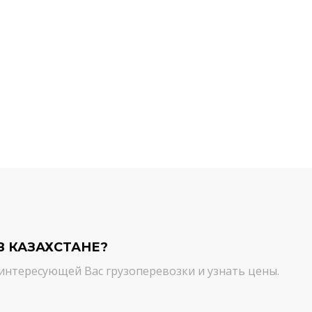
й компании.
команда молодцы! Благодарим вас
ийся товар можно
от лица нашей компании за
ть им. И сроки, и
качественный сервис. Цена и
сшем уровне!
качество - супер!
Кирилл Н.
В КАЗАХСТАНЕ?
интересующей Вас грузоперевозки и узнать цены.