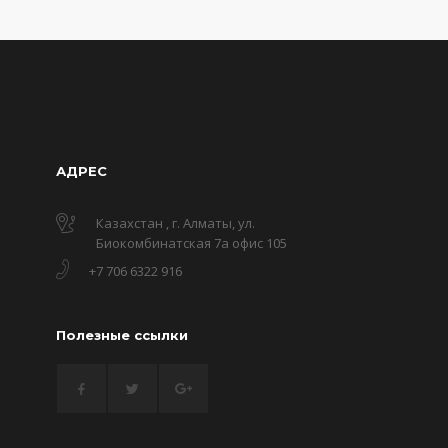
АДРЕС
Казахстан , г. Алматы, ул.
Биокомбинатская 7а офис 105
+7 706 6322 916
Полезные ссылки