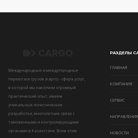
РАЗДЕЛЫ С
ГЛАВНАЯ
Международные и междугородные
перевозки грузов (карго) - сфера услуг,
КОМПАНИЯ
в которой мы накопили огромный
практический опыт, имеем
СЕРВИС
уникальные логистические
разработки, многолетние связи с
НАПРАВЛЕНИ
таможенными и контролирующими
органами в Казахстане. Всем этим
НОВОСТИ