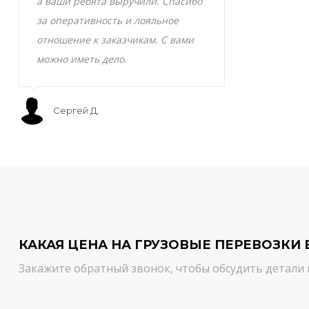
а ваши ребята выручили. Спасибо
транспортно
за оперативность и лояльное
Скоропортящ
отношение к заказчикам. С вами
смело доверя
можно иметь дело.
сервис на вы
Сергей Д.
Мурат С.
КАКАЯ ЦЕНА НА ГРУЗОВЫЕ ПЕРЕВОЗКИ 
Закажите обратный звонок, чтобы обсудить детали 