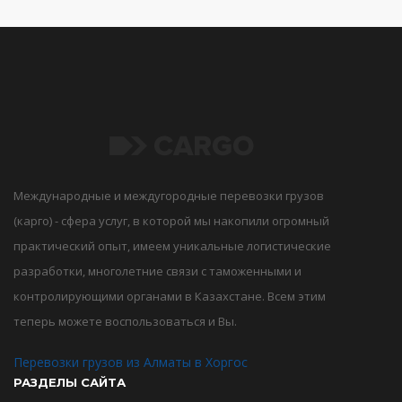
Международные и междугородные перевозки грузов
(карго) - сфера услуг, в которой мы накопили огромный
практический опыт, имеем уникальные логистические
разработки, многолетние связи с таможенными и
контролирующими органами в Казахстане. Всем этим
теперь можете воспользоваться и Вы.
Перевозки грузов из Алматы в Хоргос
РАЗДЕЛЫ САЙТА