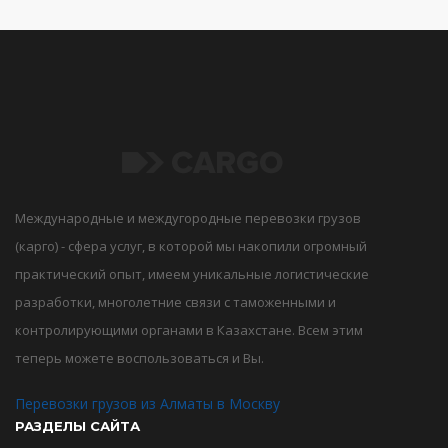
Международные и междугородные перевозки грузов
(карго) - сфера услуг, в которой мы накопили огромный
практический опыт, имеем уникальные логистические
разработки, многолетние связи с таможенными и
контролирующими органами в Казахстане. Всем этим
теперь можете воспользоваться и Вы.
Перевозки грузов из Алматы в Москву
РАЗДЕЛЫ САЙТА