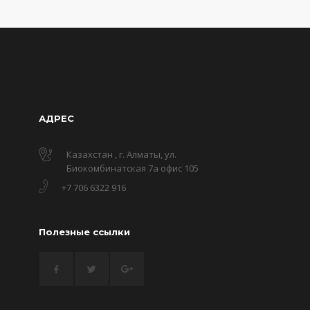
АДРЕС
Казахстан , г. Алматы, ул.
Биокомбинатская 7а офис 105
+7 706 6322 916
Полезные ссылки