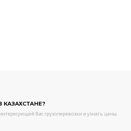
й компании.
команда молодцы! Благодарим вас
ийся товар можно
от лица нашей компании за
ть им. И сроки, и
качественный сервис. Цена и
сшем уровне!
качество - супер!
Кирилл Н.
В КАЗАХСТАНЕ?
интересующей Вас грузоперевозки и узнать цены.