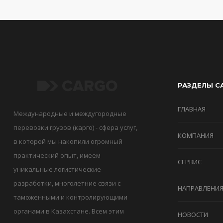
РАЗДЕЛЫ С
ГЛАВНАЯ
Международные и междугородные
перевозки грузов (карго) - сфера услуг,
КОМПАНИЯ
в которой мы накопили огромный
практический опыт, имеем
СЕРВИС
уникальные логистические
разработки, многолетние связи с
НАПРАВЛЕНИ
таможенными и контролирующими
органами в Казахстане. Всем этим
НОВОСТИ