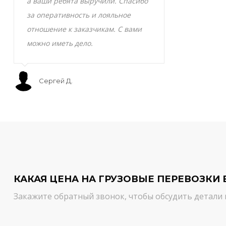
а ваши ребята выручили. Спасибо
транспортно
за оперативность и лояльное
Скоропортящ
отношение к заказчикам. С вами
смело доверя
можно иметь дело.
сервис на вы
Сергей Д.
Мурат С.
КАКАЯ ЦЕНА НА ГРУЗОВЫЕ ПЕРЕВОЗКИ 
Закажите обратный звонок, чтобы обсудить детали 