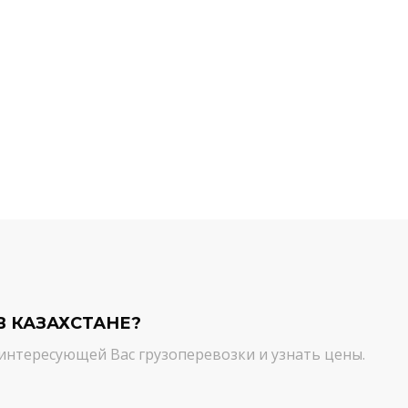
й компании.
команда молодцы! Благодарим вас
ийся товар можно
от лица нашей компании за
ть им. И сроки, и
качественный сервис. Цена и
сшем уровне!
качество - супер!
Кирилл Н.
В КАЗАХСТАНЕ?
интересующей Вас грузоперевозки и узнать цены.