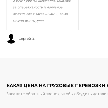
а ваши ребята выручили. Спасибо
транспортно
за оперативность и лояльное
Скоропортящ
отношение к заказчикам. С вами
смело доверя
можно иметь дело.
сервис на вы
Сергей Д.
Мурат С.
КАКАЯ ЦЕНА НА ГРУЗОВЫЕ ПЕРЕВОЗКИ 
Закажите обратный звонок, чтобы обсудить детали 