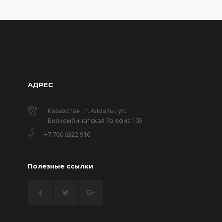
АДРЕС
Казахстан , г. Алматы, ул.
Биокомбинатская 7а офис 105
+7 706 6322 916
Полезные ссылки