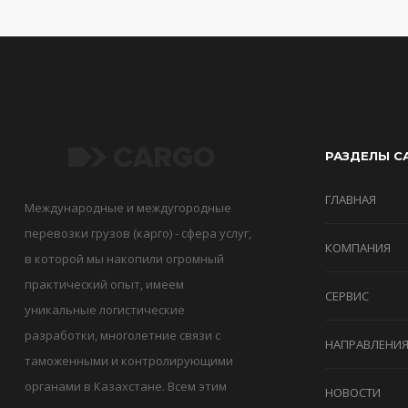
РАЗДЕЛЫ С
ГЛАВНАЯ
Международные и междугородные
перевозки грузов (карго) - сфера услуг,
КОМПАНИЯ
в которой мы накопили огромный
практический опыт, имеем
СЕРВИС
уникальные логистические
разработки, многолетние связи с
НАПРАВЛЕНИ
таможенными и контролирующими
органами в Казахстане. Всем этим
НОВОСТИ