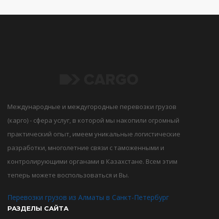
Международные и междугородные перевозки грузов
(карго) - сфера услуг, в которой мы накопили огромный
практический опыт, имеем уникальные логистические
разработки, многолетние связи с таможенными и
контролирующими органами в Казахстане. Всем этим
теперь можете воспользоваться и Вы.
Перевозки грузов из Алматы в Санкт-Петербург
РАЗДЕЛЫ САЙТА