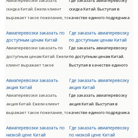
Авиаперевозки заказать
Где заказать авиаперевозку
непосредственного
оформлением предлагает
скидка Китай. Ежели клиент
скидка Китай. Выступая в
отправителя к
Клиенту оптимизацию
выражает такое пожелание, то
качестве единого подрядчика
непосредственному
денежных и временных
доставляемые материальные
для доставки грузов авиа по
получателю.
расходов.
Авиаперевозки заказать по
Где заказать авиаперевозку
ценности могут
всему миру с следующим
доступным ценам Китай
по доступным ценам Китай
сопровождаться от
таможенным оформлением
Авиаперевозки заказать по
Где заказать авиаперевозку
непосредственного
предлагает Клиенту
доступным ценам Китай. Ежели
по доступным ценам Китай.
отправителя к
оптимизацию денежных и
клиент выражает такое
Выступая в качестве единого
непосредственному
временных расходов.
пожелание, то доставляемые
подрядчика для доставки
получателю.
Авиаперевозки заказать
Где заказать авиаперевозку
материальные ценности могут
грузов авиа по всему миру с
акция Китай
акция Китай
сопровождаться от
следующим таможенным
Авиаперевозки заказать
Где заказать авиаперевозку
непосредственного
оформлением предлагает
акция Китай. Ежели клиент
акция Китай. Выступая в
отправителя к
Клиенту оптимизацию
выражает такое пожелание, то
качестве единого подрядчика
непосредственному
денежных и временных
доставляемые материальные
для доставки грузов авиа по
получателю.
расходов.
Авиаперевозки заказать по
Где заказать авиаперевозку
ценности могут
всему миру с следующим
низкой цене Китай
по низкой цене Китай