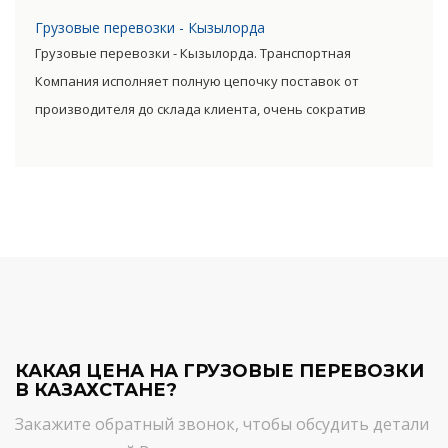
Прямые поставки позволяют уменьшить транспортные
Грузовые перевозки - Кызылорда
затраты, существенно снизив уровень итоговой цены
Грузовые перевозки - Кызылорда. Транспортная
товара.
Компания исполняет полную цепочку поставок от
производителя до склада клиента, очень сократив
посредническую цепь. Прямые поставки позволяют
уменьшить транспортные затраты, существенно снизив
уровень итоговой цены товара.
КАКАЯ ЦЕНА НА ГРУЗОВЫЕ ПЕРЕВОЗКИ
В КАЗАХСТАНЕ?
Закажите обратный звонок, чтобы обсудить детали