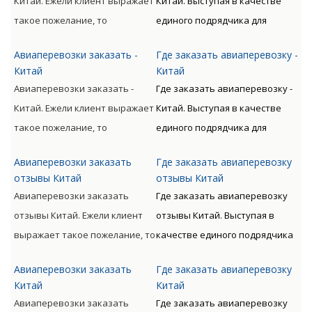
Китай. Ежели клиент выражает
Китай. Выступая в качестве
такое пожелание, то
единого подрядчика для
доставляемые материальные
доставки грузов авиа по всему
Авиаперевозки заказать -
Где заказать авиаперевозку -
ценности могут
миру с следующим
Китай
Китай
сопровождаться от
таможенным оформлением
Авиаперевозки заказать -
Где заказать авиаперевозку -
непосредственного
предлагает Клиенту
Китай. Ежели клиент выражает
Китай. Выступая в качестве
отправителя к
оптимизацию денежных и
такое пожелание, то
единого подрядчика для
непосредственному
временных расходов.
доставляемые материальные
доставки грузов авиа по всему
получателю.
Авиаперевозки заказать
Где заказать авиаперевозку
ценности могут
миру с следующим
отзывы Китай
отзывы Китай
сопровождаться от
таможенным оформлением
Авиаперевозки заказать
Где заказать авиаперевозку
непосредственного
предлагает Клиенту
отзывы Китай. Ежели клиент
отзывы Китай. Выступая в
отправителя к
оптимизацию денежных и
выражает такое пожелание, то
качестве единого подрядчика
непосредственному
временных расходов.
доставляемые материальные
для доставки грузов авиа по
получателю.
Авиаперевозки заказать
Где заказать авиаперевозку
ценности могут
всему миру с следующим
Китай
Китай
сопровождаться от
таможенным оформлением
Авиаперевозки заказать
Где заказать авиаперевозку