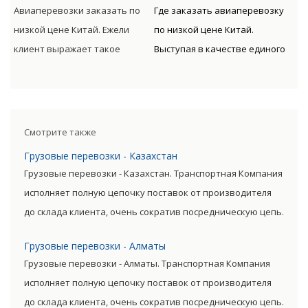
сопровождаться от
таможенным оформлением
Авиаперевозки заказать по
Где заказать авиаперевозку
непосредственного
предлагает Клиенту
низкой цене Китай. Ежели
по низкой цене Китай.
отправителя к
оптимизацию денежных и
клиент выражает такое
Выступая в качестве единого
непосредственному
временных расходов.
пожелание, то доставляемые
подрядчика для доставки
получателю.
материальные ценности могут
грузов авиа по всему миру с
сопровождаться от
следующим таможенным
непосредственного
оформлением предлагает
Смотрите также
отправителя к
Клиенту оптимизацию
Грузовые перевозки - Казахстан
непосредственному
денежных и временных
Грузовые перевозки - Казахстан. Транспортная Компания
получателю.
расходов.
исполняет полную цепочку поставок от производителя
до склада клиента, очень сократив посредническую цепь.
Прямые поставки позволяют уменьшить транспортные
Грузовые перевозки - Алматы
затраты, существенно снизив уровень итоговой цены
Грузовые перевозки - Алматы. Транспортная Компания
товара.
исполняет полную цепочку поставок от производителя
до склада клиента, очень сократив посредническую цепь.