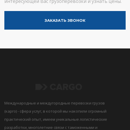
интересующей Вас грузоперевозки и узнать цены.
ЗАКАЗАТЬ ЗВОНОК
Международные и междугородные перевозки грузов
(карго) - сфера услуг, в которой мы накопили огромный
практический опыт, имеем уникальные логистические
разработки, многолетние связи с таможенными и