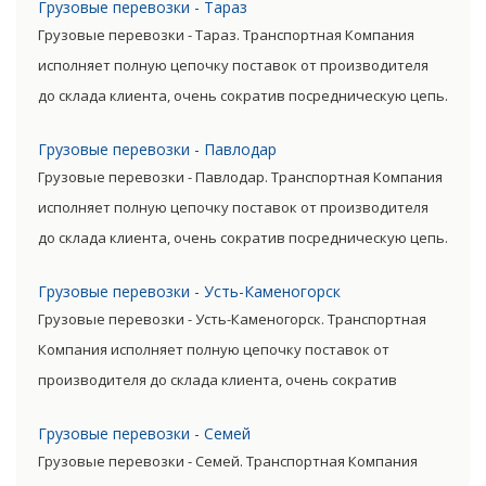
Грузовые перевозки - Тараз
затраты, существенно снизив уровень итоговой цены
Грузовые перевозки - Тараз. Транспортная Компания
товара.
исполняет полную цепочку поставок от производителя
до склада клиента, очень сократив посредническую цепь.
Прямые поставки позволяют уменьшить транспортные
Грузовые перевозки - Павлодар
затраты, существенно снизив уровень итоговой цены
Грузовые перевозки - Павлодар. Транспортная Компания
товара.
исполняет полную цепочку поставок от производителя
до склада клиента, очень сократив посредническую цепь.
Прямые поставки позволяют уменьшить транспортные
Грузовые перевозки - Усть-Каменогорск
затраты, существенно снизив уровень итоговой цены
Грузовые перевозки - Усть-Каменогорск. Транспортная
товара.
Компания исполняет полную цепочку поставок от
производителя до склада клиента, очень сократив
посредническую цепь. Прямые поставки позволяют
Грузовые перевозки - Семей
уменьшить транспортные затраты, существенно снизив
Грузовые перевозки - Семей. Транспортная Компания
уровень итоговой цены товара.