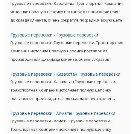
Грузовые перевозки - Караганда. Транспортная Компания
товара.
исполняет полную цепочку поставок от производителя
до склада клиента, очень сократив посредническую цепь.
Прямые поставки позволяют уменьшить транспортные
Грузовые перевозки - Грузовые перевозки
затраты, существенно снизив уровень итоговой цены
Грузовые перевозки - Грузовые перевозки. Транспортная
товара.
Компания исполняет полную цепочку поставок от
производителя до склада клиента, очень сократив
посредническую цепь. Прямые поставки позволяют
Грузовые перевозки - Казахстан Грузовые перевозки
уменьшить транспортные затраты, существенно снизив
Грузовые перевозки - Казахстан Грузовые перевозки.
уровень итоговой цены товара.
Транспортная Компания исполняет полную цепочку
поставок от производителя до склада клиента, очень
сократив посредническую цепь. Прямые поставки
Грузовые перевозки - Алматы Грузовые перевозки
позволяют уменьшить транспортные затраты,
Грузовые перевозки - Алматы Грузовые перевозки.
существенно снизив уровень итоговой цены товара.
Транспортная Компания исполняет полную цепочку