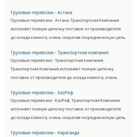
Прямые поставки позволяют уменьшить транспортные
Грузовые перевозки - Астана
затраты, существенно снизив уровень итоговой цены
Грузовые перевозки - Астана. Транспортная Компания
товара.
исполняет полную цепочку поставок от производителя
до склада клиента, очень сократив посредническую цепь.
Прямые поставки позволяют уменьшить транспортные
Грузовые перевозки - Транспортная компания
затраты, существенно снизив уровень итоговой цены
Грузовые перевозки - Транспортная компания.
товара.
Транспортная Компания исполняет полную цепочку
поставок от производителя до склада клиента, очень
сократив посредническую цепь. Прямые поставки
Грузовые перевозки - КазРеф
позволяют уменьшить транспортные затраты,
Грузовые перевозки - КазРеф. Транспортная Компания
существенно снизив уровень итоговой цены товара.
исполняет полную цепочку поставок от производителя
до склада клиента, очень сократив посредническую цепь.
Прямые поставки позволяют уменьшить транспортные
Грузовые перевозки - Караганда
затраты, существенно снизив уровень итоговой цены