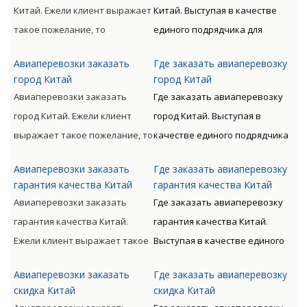
непосредственного
предлагает Клиенту
Китай. Ежели клиент выражает
Китай. Выступая в качестве
отправителя к
оптимизацию денежных и
такое пожелание, то
единого подрядчика для
непосредственному
временных расходов.
доставляемые материальные
доставки грузов авиа по всему
получателю.
Авиаперевозки заказать
Где заказать авиаперевозку
ценности могут
миру с следующим
город Китай
город Китай
сопровождаться от
таможенным оформлением
Авиаперевозки заказать
Где заказать авиаперевозку
непосредственного
предлагает Клиенту
город Китай. Ежели клиент
город Китай. Выступая в
отправителя к
оптимизацию денежных и
выражает такое пожелание, то
качестве единого подрядчика
непосредственному
временных расходов.
доставляемые материальные
для доставки грузов авиа по
получателю.
Авиаперевозки заказать
Где заказать авиаперевозку
ценности могут
всему миру с следующим
гарантия качества Китай
гарантия качества Китай
сопровождаться от
таможенным оформлением
Авиаперевозки заказать
Где заказать авиаперевозку
непосредственного
предлагает Клиенту
гарантия качества Китай.
гарантия качества Китай.
отправителя к
оптимизацию денежных и
Ежели клиент выражает такое
Выступая в качестве единого
непосредственному
временных расходов.
пожелание, то доставляемые
подрядчика для доставки
получателю.
Авиаперевозки заказать
Где заказать авиаперевозку
материальные ценности могут
грузов авиа по всему миру с
скидка Китай
скидка Китай
сопровождаться от
следующим таможенным