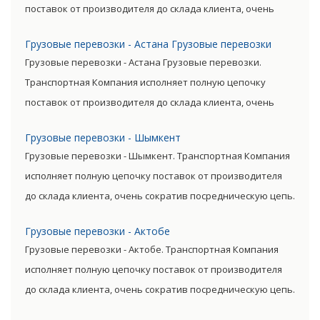
поставок от производителя до склада клиента, очень
сократив посредническую цепь. Прямые поставки
Грузовые перевозки - Астана Грузовые перевозки
позволяют уменьшить транспортные затраты,
Грузовые перевозки - Астана Грузовые перевозки.
существенно снизив уровень итоговой цены товара.
Транспортная Компания исполняет полную цепочку
поставок от производителя до склада клиента, очень
сократив посредническую цепь. Прямые поставки
Грузовые перевозки - Шымкент
позволяют уменьшить транспортные затраты,
Грузовые перевозки - Шымкент. Транспортная Компания
существенно снизив уровень итоговой цены товара.
исполняет полную цепочку поставок от производителя
до склада клиента, очень сократив посредническую цепь.
Прямые поставки позволяют уменьшить транспортные
Грузовые перевозки - Актобе
затраты, существенно снизив уровень итоговой цены
Грузовые перевозки - Актобе. Транспортная Компания
товара.
исполняет полную цепочку поставок от производителя
до склада клиента, очень сократив посредническую цепь.
Прямые поставки позволяют уменьшить транспортные