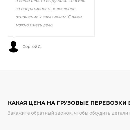
а ваши ребята выручили. Спасибо
транспортно
за оперативность и лояльное
Скоропортящ
отношение к заказчикам. С вами
смело доверя
можно иметь дело.
сервис на вы
Сергей Д.
Мурат С.
КАКАЯ ЦЕНА НА ГРУЗОВЫЕ ПЕРЕВОЗКИ 
Закажите обратный звонок, чтобы обсудить детали 