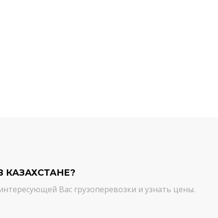
й компании.
команда молодцы! Благодарим вас
ийся товар можно
от лица нашей компании за
ть им. И сроки, и
качественный сервис. Цена и
сшем уровне!
качество - супер!
Кирилл Н.
В КАЗАХСТАНЕ?
интересующей Вас грузоперевозки и узнать цены.