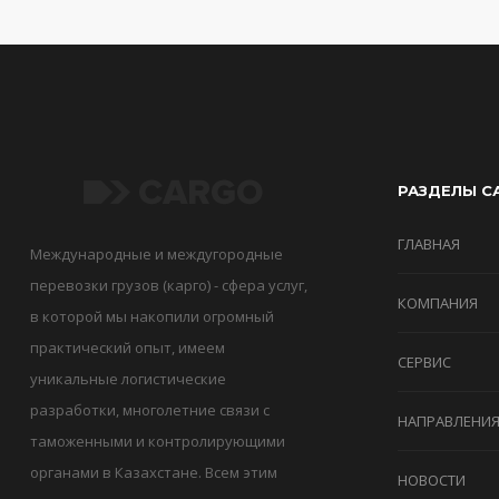
РАЗДЕЛЫ С
ГЛАВНАЯ
Международные и междугородные
перевозки грузов (карго) - сфера услуг,
КОМПАНИЯ
в которой мы накопили огромный
практический опыт, имеем
СЕРВИС
уникальные логистические
разработки, многолетние связи с
НАПРАВЛЕНИ
таможенными и контролирующими
органами в Казахстане. Всем этим
НОВОСТИ