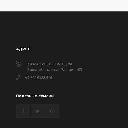
АДРЕС
Казахстан , г. Алматы, ул.
Биокомбинатская 7а офис 105
+7 706 6322 916
Полезные ссылки