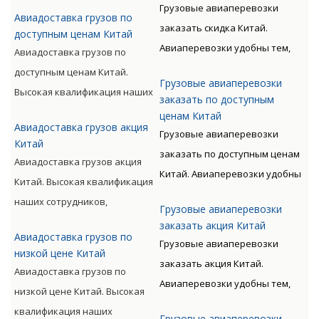
прошедших специальную
Грузовые авиаперевозки
Авиадоставка грузов по
излишних остановок. Цену
подготовку, позволяет
заказать скидка Китай.
доступным ценам Китай
такого вида перевозки
мастерски обслуживать
Авиаперевозки удобны тем,
Авиадоставка грузов по
дороже, чем доставка морем
перевозки всех видов,
что позволяют экономить
доступным ценам Китай.
либо машиной. Но стоимость
включая опасные категории
Грузовые авиаперевозки
время клиента. Грузы
Высокая квалификация наших
окупается преимуществами
заказать по доступным
грузов.
доставляются быстро, без
сотрудников, прошедших
ценам Китай
авиаперевозок.
Авиадоставка грузов акция
излишних остановок. Цену
специальную подготовку,
Грузовые авиаперевозки
Китай
такого вида перевозки
позволяет мастерски
заказать по доступным ценам
Авиадоставка грузов акция
дороже, чем доставка морем
обслуживать перевозки всех
Китай. Авиаперевозки удобны
Китай. Высокая квалификация
либо машиной. Но стоимость
видов, включая опасные
тем, что позволяют экономить
наших сотрудников,
окупается преимуществами
Грузовые авиаперевозки
категории грузов.
время клиента. Грузы
прошедших специальную
заказать акция Китай
авиаперевозок.
доставляются быстро, без
Авиадоставка грузов по
подготовку, позволяет
Грузовые авиаперевозки
низкой цене Китай
излишних остановок. Цену
мастерски обслуживать
заказать акция Китай.
Авиадоставка грузов по
такого вида перевозки
перевозки всех видов,
Авиаперевозки удобны тем,
низкой цене Китай. Высокая
дороже, чем доставка морем
включая опасные категории
что позволяют экономить
квалификация наших
либо машиной. Но стоимость
Грузовые авиаперевозки