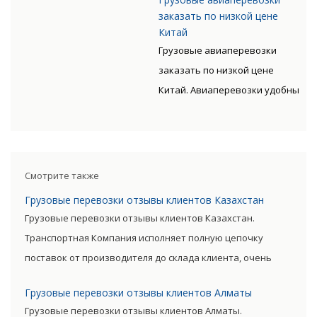
грузов.
время клиента. Грузы
сотрудников, прошедших
окупается преимуществами
заказать по низкой цене
доставляются быстро, без
специальную подготовку,
Китай
авиаперевозок.
излишних остановок. Цену
Грузовые авиаперевозки
позволяет мастерски
такого вида перевозки
заказать по низкой цене
обслуживать перевозки всех
дороже, чем доставка морем
Китай. Авиаперевозки удобны
видов, включая опасные
либо машиной. Но стоимость
тем, что позволяют экономить
категории грузов.
окупается преимуществами
время клиента. Грузы
авиаперевозок.
доставляются быстро, без
излишних остановок. Цену
Смотрите также
такого вида перевозки
Грузовые перевозки отзывы клиентов Казахстан
дороже, чем доставка морем
Грузовые перевозки отзывы клиентов Казахстан.
либо машиной. Но стоимость
Транспортная Компания исполняет полную цепочку
окупается преимуществами
поставок от производителя до склада клиента, очень
авиаперевозок.
сократив посредническую цепь. Прямые поставки
Грузовые перевозки отзывы клиентов Алматы
позволяют уменьшить транспортные затраты,
Грузовые перевозки отзывы клиентов Алматы.