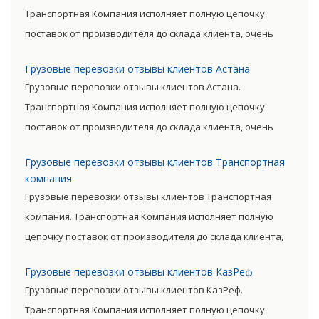
существенно снизив уровень итоговой цены товара.
Транспортная Компания исполняет полную цепочку
поставок от производителя до склада клиента, очень
сократив посредническую цепь. Прямые поставки
Грузовые перевозки отзывы клиентов Астана
позволяют уменьшить транспортные затраты,
Грузовые перевозки отзывы клиентов Астана.
существенно снизив уровень итоговой цены товара.
Транспортная Компания исполняет полную цепочку
поставок от производителя до склада клиента, очень
сократив посредническую цепь. Прямые поставки
Грузовые перевозки отзывы клиентов Транспортная
позволяют уменьшить транспортные затраты,
компания
существенно снизив уровень итоговой цены товара.
Грузовые перевозки отзывы клиентов Транспортная
компания. Транспортная Компания исполняет полную
цепочку поставок от производителя до склада клиента,
очень сократив посредническую цепь. Прямые поставки
Грузовые перевозки отзывы клиентов КазРеф
позволяют уменьшить транспортные затраты,
Грузовые перевозки отзывы клиентов КазРеф.
существенно снизив уровень итоговой цены товара.
Транспортная Компания исполняет полную цепочку