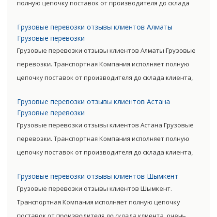
полную цепочку поставок от производителя до склада
клиента, очень сократив посредническую цепь. Прямые
Грузовые перевозки отзывы клиентов Алматы
поставки позволяют уменьшить транспортные затраты,
Грузовые перевозки
существенно снизив уровень итоговой цены товара.
Грузовые перевозки отзывы клиентов Алматы Грузовые
перевозки. Транспортная Компания исполняет полную
цепочку поставок от производителя до склада клиента,
очень сократив посредническую цепь. Прямые поставки
Грузовые перевозки отзывы клиентов Астана
позволяют уменьшить транспортные затраты,
Грузовые перевозки
существенно снизив уровень итоговой цены товара.
Грузовые перевозки отзывы клиентов Астана Грузовые
перевозки. Транспортная Компания исполняет полную
цепочку поставок от производителя до склада клиента,
очень сократив посредническую цепь. Прямые поставки
Грузовые перевозки отзывы клиентов Шымкент
позволяют уменьшить транспортные затраты,
Грузовые перевозки отзывы клиентов Шымкент.
существенно снизив уровень итоговой цены товара.
Транспортная Компания исполняет полную цепочку
поставок от производителя до склада клиента, очень