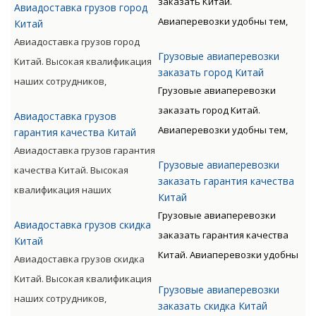
заказать Китай.
Авиадоставка грузов город
такого вида перевозки
позволяет мастерски
Авиаперевозки удобны тем,
Китай
дороже, чем доставка морем
обслуживать перевозки всех
что позволяют экономить
Авиадоставка грузов город
либо машиной. Но стоимость
видов, включая опасные
Грузовые авиаперевозки
время клиента. Грузы
Китай. Высокая квалификация
окупается преимуществами
категории грузов.
заказать город Китай
доставляются быстро, без
наших сотрудников,
авиаперевозок.
Грузовые авиаперевозки
излишних остановок. Цену
прошедших специальную
заказать город Китай.
Авиадоставка грузов
такого вида перевозки
подготовку, позволяет
Авиаперевозки удобны тем,
гарантия качества Китай
дороже, чем доставка морем
мастерски обслуживать
что позволяют экономить
Авиадоставка грузов гарантия
либо машиной. Но стоимость
перевозки всех видов,
Грузовые авиаперевозки
время клиента. Грузы
качества Китай. Высокая
окупается преимуществами
включая опасные категории
заказать гарантия качества
доставляются быстро, без
квалификация наших
Китай
авиаперевозок.
грузов.
излишних остановок. Цену
сотрудников, прошедших
Грузовые авиаперевозки
Авиадоставка грузов скидка
такого вида перевозки
специальную подготовку,
заказать гарантия качества
Китай
дороже, чем доставка морем
позволяет мастерски
Китай. Авиаперевозки удобны
Авиадоставка грузов скидка
либо машиной. Но стоимость
обслуживать перевозки всех
тем, что позволяют экономить
Китай. Высокая квалификация
окупается преимуществами
видов, включая опасные
Грузовые авиаперевозки
время клиента. Грузы
наших сотрудников,
заказать скидка Китай
авиаперевозок.
категории грузов.
доставляются быстро, без