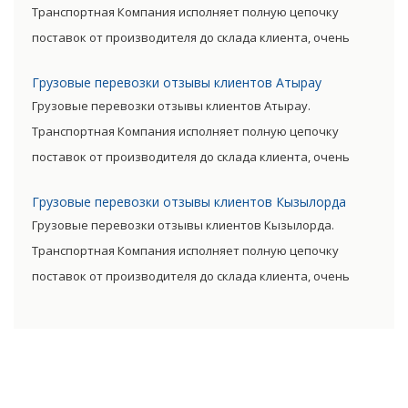
Транспортная Компания исполняет полную цепочку
поставок от производителя до склада клиента, очень
сократив посредническую цепь. Прямые поставки
Грузовые перевозки отзывы клиентов Атырау
позволяют уменьшить транспортные затраты,
Грузовые перевозки отзывы клиентов Атырау.
существенно снизив уровень итоговой цены товара.
Транспортная Компания исполняет полную цепочку
поставок от производителя до склада клиента, очень
сократив посредническую цепь. Прямые поставки
Грузовые перевозки отзывы клиентов Кызылорда
позволяют уменьшить транспортные затраты,
Грузовые перевозки отзывы клиентов Кызылорда.
существенно снизив уровень итоговой цены товара.
Транспортная Компания исполняет полную цепочку
поставок от производителя до склада клиента, очень
сократив посредническую цепь. Прямые поставки
позволяют уменьшить транспортные затраты,
существенно снизив уровень итоговой цены товара.