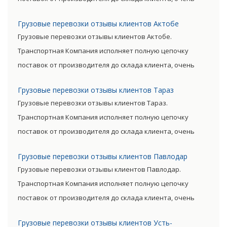
сократив посредническую цепь. Прямые поставки
Грузовые перевозки отзывы клиентов Актобе
позволяют уменьшить транспортные затраты,
Грузовые перевозки отзывы клиентов Актобе.
существенно снизив уровень итоговой цены товара.
Транспортная Компания исполняет полную цепочку
поставок от производителя до склада клиента, очень
сократив посредническую цепь. Прямые поставки
Грузовые перевозки отзывы клиентов Тараз
позволяют уменьшить транспортные затраты,
Грузовые перевозки отзывы клиентов Тараз.
существенно снизив уровень итоговой цены товара.
Транспортная Компания исполняет полную цепочку
поставок от производителя до склада клиента, очень
сократив посредническую цепь. Прямые поставки
Грузовые перевозки отзывы клиентов Павлодар
позволяют уменьшить транспортные затраты,
Грузовые перевозки отзывы клиентов Павлодар.
существенно снизив уровень итоговой цены товара.
Транспортная Компания исполняет полную цепочку
поставок от производителя до склада клиента, очень
сократив посредническую цепь. Прямые поставки
Грузовые перевозки отзывы клиентов Усть-
позволяют уменьшить транспортные затраты,