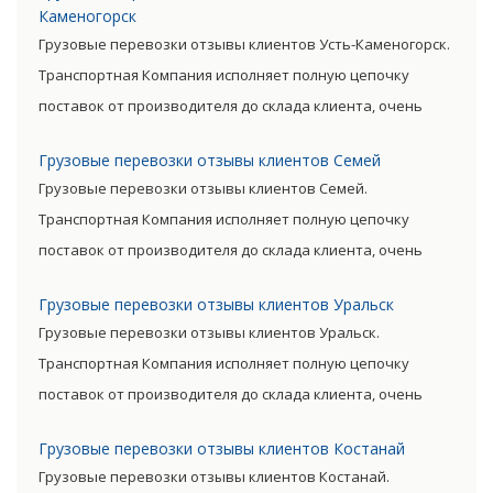
Каменогорск
существенно снизив уровень итоговой цены товара.
Грузовые перевозки отзывы клиентов Усть-Каменогорск.
Транспортная Компания исполняет полную цепочку
поставок от производителя до склада клиента, очень
сократив посредническую цепь. Прямые поставки
Грузовые перевозки отзывы клиентов Семей
позволяют уменьшить транспортные затраты,
Грузовые перевозки отзывы клиентов Семей.
существенно снизив уровень итоговой цены товара.
Транспортная Компания исполняет полную цепочку
поставок от производителя до склада клиента, очень
сократив посредническую цепь. Прямые поставки
Грузовые перевозки отзывы клиентов Уральск
позволяют уменьшить транспортные затраты,
Грузовые перевозки отзывы клиентов Уральск.
существенно снизив уровень итоговой цены товара.
Транспортная Компания исполняет полную цепочку
поставок от производителя до склада клиента, очень
сократив посредническую цепь. Прямые поставки
Грузовые перевозки отзывы клиентов Костанай
позволяют уменьшить транспортные затраты,
Грузовые перевозки отзывы клиентов Костанай.
существенно снизив уровень итоговой цены товара.