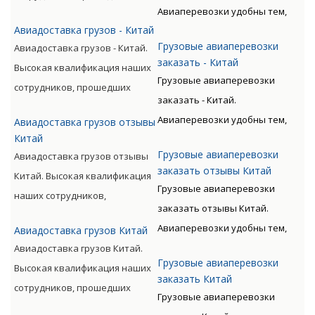
Авиаперевозки удобны тем,
специальную подготовку,
Авиадоставка грузов - Китай
что позволяют экономить
позволяет мастерски
Грузовые авиаперевозки
Авиадоставка грузов - Китай.
время клиента. Грузы
обслуживать перевозки всех
заказать - Китай
Высокая квалификация наших
доставляются быстро, без
видов, включая опасные
Грузовые авиаперевозки
сотрудников, прошедших
излишних остановок. Цену
категории грузов.
заказать - Китай.
специальную подготовку,
такого вида перевозки
Авиаперевозки удобны тем,
Авиадоставка грузов отзывы
позволяет мастерски
дороже, чем доставка морем
Китай
что позволяют экономить
обслуживать перевозки всех
либо машиной. Но стоимость
Грузовые авиаперевозки
Авиадоставка грузов отзывы
время клиента. Грузы
видов, включая опасные
окупается преимуществами
заказать отзывы Китай
Китай. Высокая квалификация
доставляются быстро, без
категории грузов.
авиаперевозок.
Грузовые авиаперевозки
наших сотрудников,
излишних остановок. Цену
заказать отзывы Китай.
прошедших специальную
такого вида перевозки
Авиаперевозки удобны тем,
Авиадоставка грузов Китай
подготовку, позволяет
дороже, чем доставка морем
что позволяют экономить
Авиадоставка грузов Китай.
мастерски обслуживать
либо машиной. Но стоимость
Грузовые авиаперевозки
время клиента. Грузы
Высокая квалификация наших
перевозки всех видов,
окупается преимуществами
заказать Китай
доставляются быстро, без
сотрудников, прошедших
включая опасные категории
авиаперевозок.
Грузовые авиаперевозки
излишних остановок. Цену
специальную подготовку,
грузов.